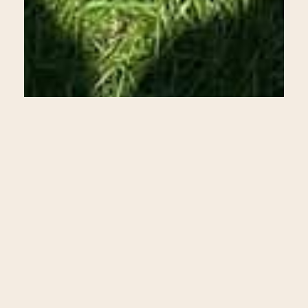
Das gemeinsame Abendessen findet in einem
historischen Weinberg des heiligen Wenzel statt.
Damit beginnt die Reise nicht nur mit einem Blick
auf Prag, sondern auch mit einem Ort, der
religiöse Überlieferung, Landschaft und
böhmische Tradition miteinander verbindet.