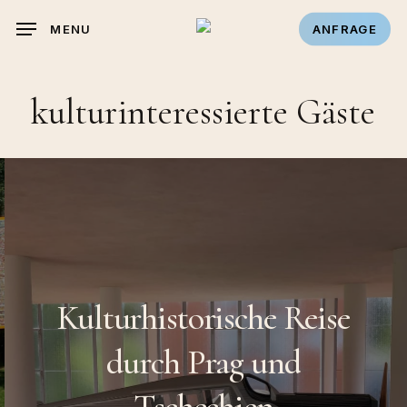
Skip
MENU
ANFRAGE
to
main
content
kulturinteressierte Gäste
Kulturhistorische
Reise
durch
Prag
und
Tschechien